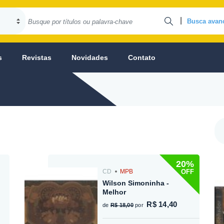
|
Busca avan
s
Revistas
Novidades
Contato
20%
OFF
CD
MPB
Wilson Simoninha -
Melhor
R$ 14,40
de
R$ 18,00
por