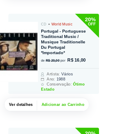
20%
OFF
CD
World Music
Portugal - Portuguese
Traditional Music /
Musique Traditionelle
Du Portugal
*Importado*
R$ 16,00
de
R$ 20,00
por
Artista
:
Vários
Ano:
1988
Conservação:
Ótimo
Estado
Ver detalhes
Adicionar ao Carrinho
20%