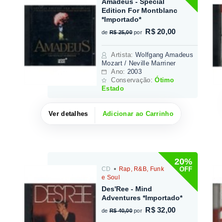
Amadeus - Special
Edition For Montblanc
*Importado*
R$ 20,00
de
R$ 25,00
por
Artista
:
Wolfgang Amadeus
Mozart / Neville Marriner
Ano:
2003
Conservação:
Ótimo
Estado
Ver detalhes
Adicionar ao Carrinho
20%
OFF
CD
Rap, R&B, Funk
e Soul
Des'Ree - Mind
Adventures *Importado*
R$ 32,00
de
R$ 40,00
por