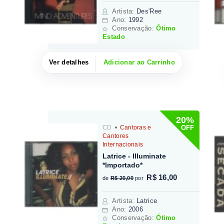
Artista
:
Des'Ree
Ano:
1992
Conservação:
Ótimo
Estado
Ver detalhes
Adicionar ao Carrinho
20%
OFF
CD
Cantoras e
Cantores
Internacionais
Latrice - Illuminate
*Importado*
R$ 16,00
de
R$ 20,00
por
Artista
:
Latrice
Ano:
2006
Conservação:
Ótimo