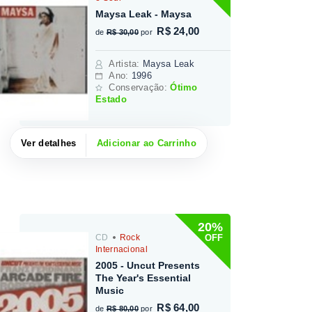
Maysa Leak - Maysa
R$ 24,00
de
R$ 30,00
por
Artista
:
Maysa Leak
Ano:
1996
Conservação:
Ótimo
Estado
Ver detalhes
Adicionar ao Carrinho
20%
OFF
CD
Rock
Internacional
2005 - Uncut Presents
The Year's Essential
Music
R$ 64,00
de
R$ 80,00
por