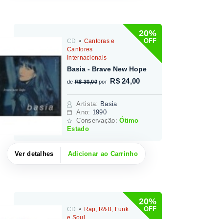
20%
OFF
CD
Cantoras e
Cantores
Internacionais
Basia - Brave New Hope
R$ 24,00
de
R$ 30,00
por
Artista
:
Basia
Ano:
1990
Conservação:
Ótimo
Estado
Ver detalhes
Adicionar ao Carrinho
20%
OFF
CD
Rap, R&B, Funk
e Soul