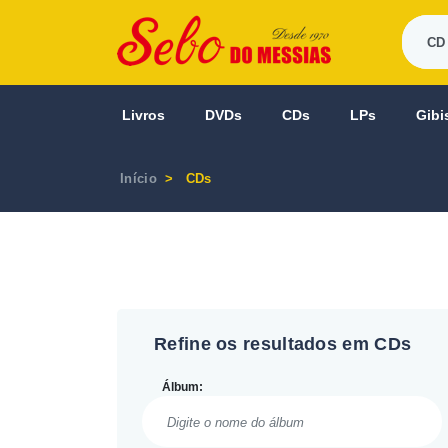
Livros
DVDs
CDs
LPs
Gibi
Início
CDs
Refine os resultados em CDs
Álbum: