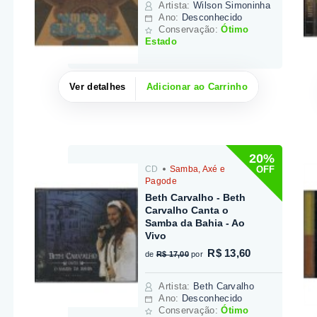
Artista
:
Wilson Simoninha
Ano:
Desconhecido
Conservação:
Ótimo
Estado
Ver detalhes
Adicionar ao Carrinho
20%
OFF
CD
Samba, Axé e
Pagode
Beth Carvalho - Beth
Carvalho Canta o
Samba da Bahia - Ao
Vivo
R$ 13,60
de
R$ 17,00
por
Artista
:
Beth Carvalho
Ano:
Desconhecido
Conservação:
Ótimo