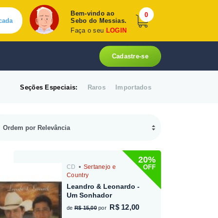
Bem-vindo ao
0
cada
Sebo do Messias.
Faça o seu
LOGIN
Cadastre-se
Seções Especiais:
Raros
Importados
20%
OFF
CD
Sertanejo e
Country
Leandro & Leonardo -
Um Sonhador
R$ 12,00
de
R$ 15,00
por