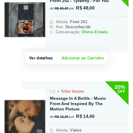
Front 242 - Tyranny - For You
R$ 48,00
de
R$ 60,00
por
Artista
:
Front 242
Ano:
Desconhecido
Conservação:
Ótimo Estado
Ver detalhes
Adicionar ao Carrinho
20%
OFF
CD
Trilha Sonora
Message In A Bottle - Music
From And Inspired By The
Motion Picture
R$ 14,40
de
R$ 18,00
por
Artista
:
Vários