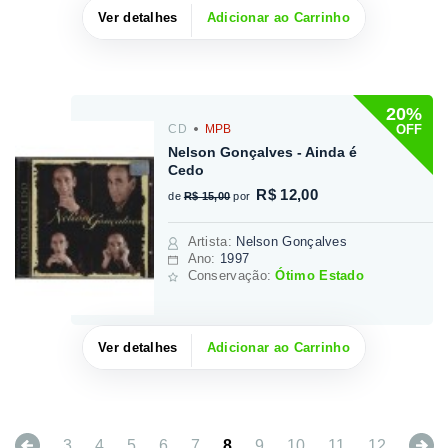
Ver detalhes
Adicionar ao Carrinho
20%
OFF
CD
MPB
Nelson Gonçalves - Ainda é
Cedo
R$ 12,00
de
R$ 15,00
por
Artista
:
Nelson Gonçalves
Ano:
1997
Conservação:
Ótimo Estado
Ver detalhes
Adicionar ao Carrinho
Previous
N
3
4
5
6
7
8
9
10
11
12