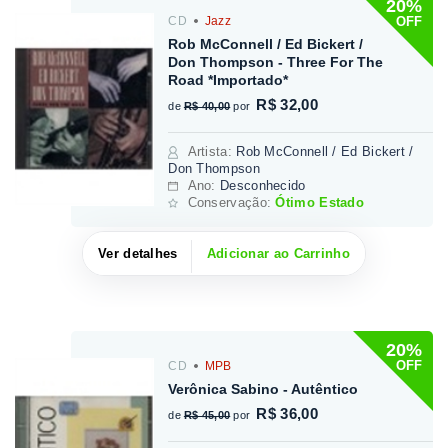
20%
OFF
CD
Jazz
Rob McConnell / Ed Bickert /
Don Thompson - Three For The
Road *Importado*
R$ 32,00
de
R$ 40,00
por
Artista
:
Rob McConnell / Ed Bickert /
Don Thompson
Ano:
Desconhecido
Conservação:
Ótimo Estado
Ver detalhes
Adicionar ao Carrinho
20%
OFF
CD
MPB
Verônica Sabino - Autêntico
R$ 36,00
de
R$ 45,00
por