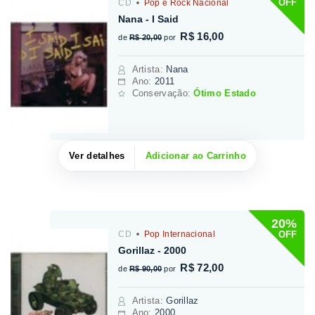
OFF
CD
Pop e Rock Nacional
Nana - I Said
R$ 16,00
de
R$ 20,00
por
Artista
:
Nana
Ano:
2011
Conservação:
Ótimo Estado
Ver detalhes
Adicionar ao Carrinho
20%
OFF
CD
Pop Internacional
Gorillaz - 2000
R$ 72,00
de
R$ 90,00
por
Artista
:
Gorillaz
Ano:
2000