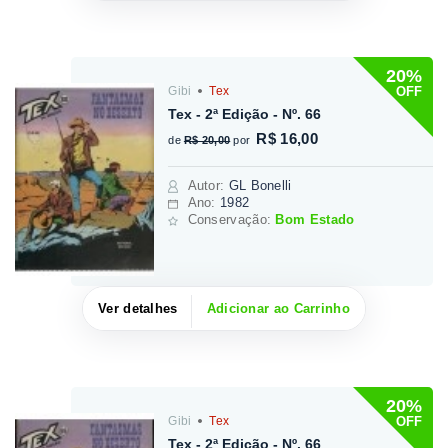
20%
OFF
Gibi
Tex
Tex - 2ª Edição - Nº. 66
R$ 16,00
de
R$ 20,00
por
Autor
:
GL Bonelli
Ano:
1982
Conservação:
Bom Estado
Ver detalhes
Adicionar ao Carrinho
20%
OFF
Gibi
Tex
Tex - 2ª Edição - Nº. 66