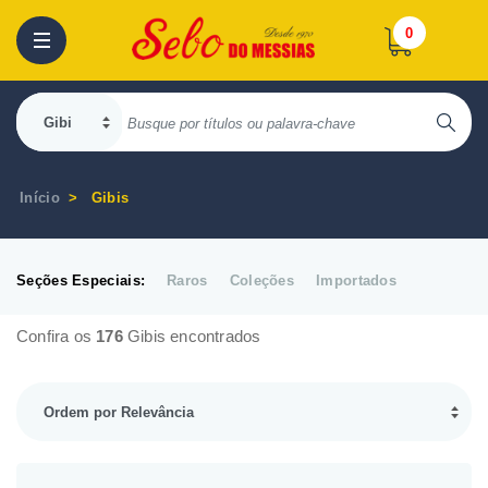
0
Início
Gibis
Seções Especiais:
Raros
Coleções
Importados
Confira os
176
Gibis encontrados