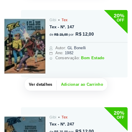
20%
OFF
Gibi
Tex
Tex - Nº. 147
R$ 12,00
de
R$ 15,00
por
Autor
:
GL Bonelli
Ano:
1982
Conservação:
Bom Estado
Ver detalhes
Adicionar ao Carrinho
20%
OFF
Gibi
Tex
Tex - Nº. 247
R$ 12,00
de
R$ 15,00
por