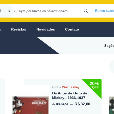
|
Busca avan
s
Revistas
Novidades
Contato
Seçõe
20%
OFF
Gibi
Walt Disney
Os Anos de Ouro de
Mickey - 1936-1937
R$ 32,00
de
R$ 40,00
por