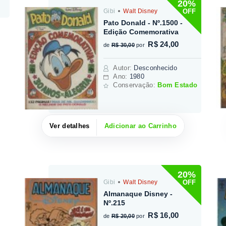
20%
OFF
Gibi
Walt Disney
Pato Donald - Nº.1500 -
Edição Comemorativa
R$ 24,00
de
R$ 30,00
por
Autor
:
Desconhecido
Ano:
1980
Conservação:
Bom Estado
Ver detalhes
Adicionar ao Carrinho
20%
OFF
Gibi
Walt Disney
Almanaque Disney -
Nº.215
R$ 16,00
de
R$ 20,00
por