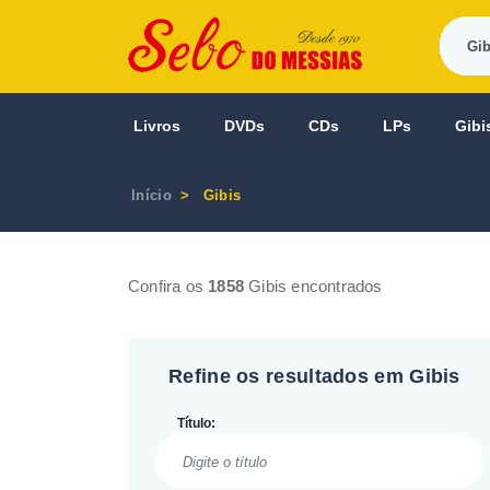
Livros
DVDs
CDs
LPs
Gibi
Início
Gibis
Confira os
1858
Gibis encontrados
Refine os resultados em Gibis
Título: