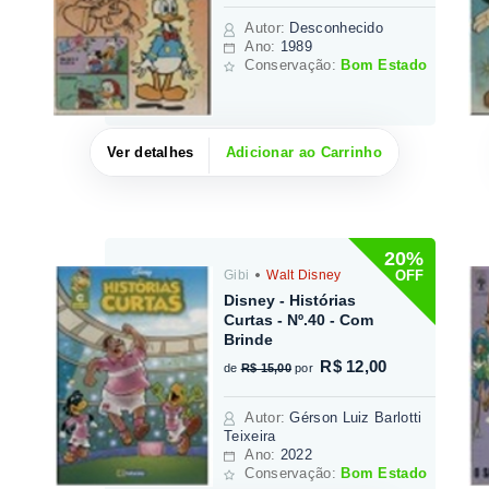
Autor
:
Desconhecido
Ano:
1989
Conservação:
Bom Estado
Ver detalhes
Adicionar ao Carrinho
20%
OFF
Gibi
Walt Disney
Disney - Histórias
Curtas - Nº.40 - Com
Brinde
R$ 12,00
de
R$ 15,00
por
Autor
:
Gérson Luiz Barlotti
Teixeira
Ano:
2022
Conservação:
Bom Estado