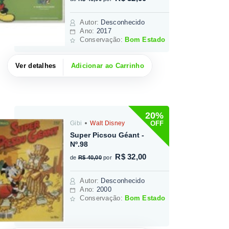
Autor
:
Desconhecido
Ano:
2017
Conservação:
Bom Estado
Ver detalhes
Adicionar ao Carrinho
20%
OFF
Gibi
Walt Disney
Super Picsou Géant -
Nº.98
R$ 32,00
de
R$ 40,00
por
Autor
:
Desconhecido
Ano:
2000
Conservação:
Bom Estado