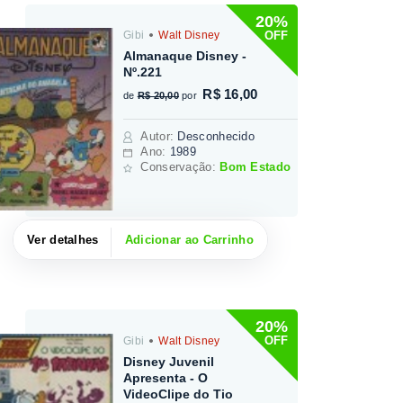
20%
OFF
Gibi
Walt Disney
Almanaque Disney -
Nº.221
R$ 16,00
de
R$ 20,00
por
Autor
:
Desconhecido
Ano:
1989
Conservação:
Bom Estado
Ver detalhes
Adicionar ao Carrinho
20%
OFF
Gibi
Walt Disney
Disney Juvenil
Apresenta - O
VideoClipe do Tio