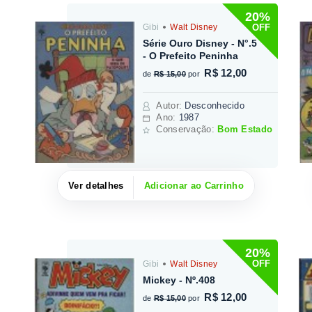
20%
OFF
Gibi
Walt Disney
Série Ouro Disney - N°.5
- O Prefeito Peninha
R$ 12,00
de
R$ 15,00
por
Autor
:
Desconhecido
Ano:
1987
Conservação:
Bom Estado
Ver detalhes
Adicionar ao Carrinho
20%
OFF
Gibi
Walt Disney
Mickey - Nº.408
R$ 12,00
de
R$ 15,00
por