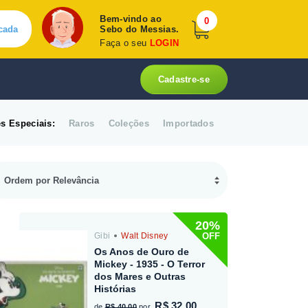
Bem-vindo ao
0
cada
Sebo do Messias.
Faça o seu
LOGIN
Cadastre-se
s Especiais:
Raros
Coleções
Importados
20%
OFF
Gibi
Walt Disney
Os Anos de Ouro de
Mickey - 1935 - O Terror
dos Mares e Outras
Histórias
R$ 32,00
de
R$ 40,00
por