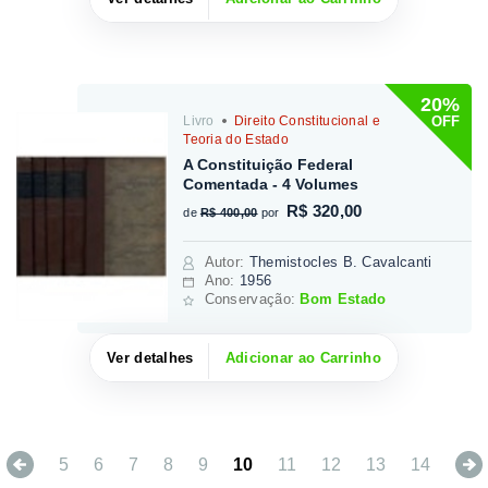
20%
OFF
Livro
Direito Constitucional e
Teoria do Estado
A Constituição Federal
Comentada - 4 Volumes
R$ 320,00
de
R$ 400,00
por
Autor
:
Themistocles B. Cavalcanti
Ano:
1956
Conservação:
Bom Estado
Ver detalhes
Adicionar ao Carrinho
Previous
5
6
7
8
9
10
11
12
13
14