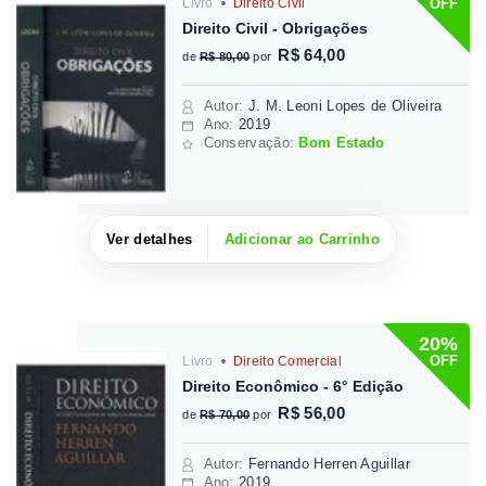
OFF
Livro
Direito Civil
Direito Civil - Obrigações
R$ 64,00
de
R$ 80,00
por
Autor
:
J. M. Leoni Lopes de Oliveira
Ano:
2019
Conservação:
Bom Estado
Ver detalhes
Adicionar ao Carrinho
20%
OFF
Livro
Direito Comercial
Direito Econômico - 6° Edição
R$ 56,00
de
R$ 70,00
por
Autor
:
Fernando Herren Aguillar
Ano:
2019