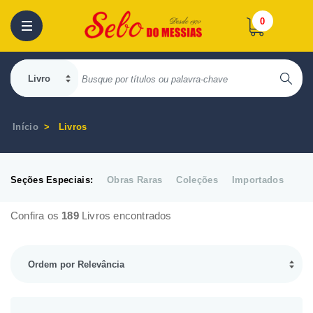
0
Início
Livros
Seções Especiais:
Obras Raras
Coleções
Importados
Confira os
189
Livros encontrados