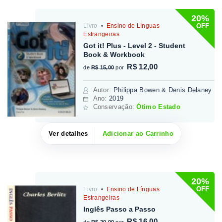
20%
OFF
Livro
Ensino de Línguas
Estrangeiras
Got it! Plus - Level 2 - Student
Book & Workbook
R$ 12,00
de
R$ 15,00
por
Autor
:
Philippa Bowen & Denis Delaney
Ano:
2019
Conservação:
Ótimo Estado
Ver detalhes
Adicionar ao Carrinho
20%
OFF
Livro
Ensino de Línguas
Estrangeiras
Inglês Passo a Passo
R$ 16,00
de
R$ 20,00
por