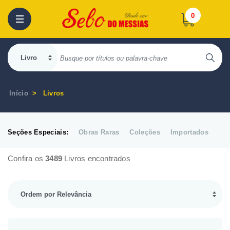
0
Início
Livros
Seções Especiais:
Obras Raras
Coleções
Importados
Confira os
3489
Livros encontrados