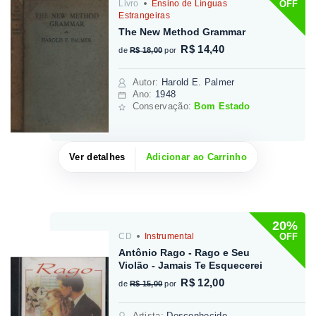
OFF
Livro
Ensino de Línguas
Estrangeiras
The New Method Grammar
R$ 14,40
de
R$ 18,00
por
Autor
:
Harold E. Palmer
Ano:
1948
Conservação:
Bom Estado
Ver detalhes
Adicionar ao Carrinho
20%
OFF
CD
Instrumental
Antônio Rago - Rago e Seu
Violão - Jamais Te Esquecerei
R$ 12,00
de
R$ 15,00
por
Artista
:
Desconhecido