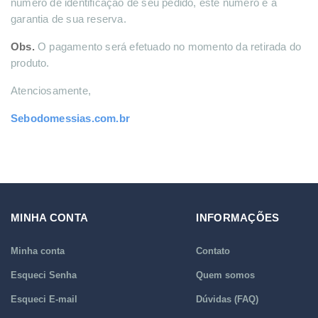
número de identificação de seu pedido, este número é a
garantia de sua reserva.
Obs.
O pagamento será efetuado no momento da retirada do
produto.
Atenciosamente,
Sebodomessias.com.br
MINHA CONTA
INFORMAÇÕES
Minha conta
Contato
Esqueci Senha
Quem somos
Esqueci E-mail
Dúvidas (FAQ)