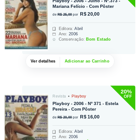
Playboy - 2006 - Julho - Nº.373 -
Mariana Felício - Com Pôster
R$ 20,00
de
R$ 25,00
por
Editora
:
Abril
Ano:
2006
Conservação:
Bom Estado
Ver detalhes
Adicionar ao Carrinho
20%
OFF
Revista
Playboy
Playboy - 2006 - Nº 371 - Estela
Pereira - Com Pôster
R$ 16,00
de
R$ 20,00
por
Editora
:
Abril
Ano:
2006