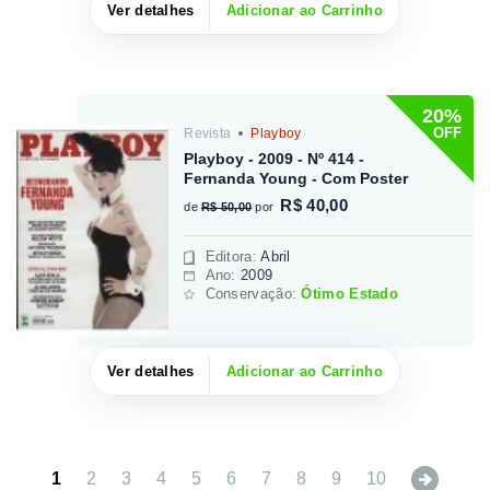
Ver detalhes
Adicionar ao Carrinho
20%
OFF
Revista
Playboy
Playboy - 2009 - Nº 414 -
Fernanda Young - Com Poster
R$ 40,00
de
R$ 50,00
por
Editora
:
Abril
Ano:
2009
Conservação:
Ótimo Estado
Ver detalhes
Adicionar ao Carrinho
Next
1
2
3
4
5
6
7
8
9
10