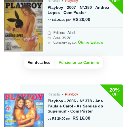
OFF
Revista
Playboy
Playboy - 2007 - Nº.380 - Andrea
Lopes - Com Poster
R$ 20,00
de
R$ 25,00
por
Editora
:
Abril
Ano:
2007
Conservação:
Ótimo Estado
Ver detalhes
Adicionar ao Carrinho
20%
OFF
Revista
Playboy
Playboy - 2006 - Nº 378 - Ana
Paula e Carol - As Sereias do
Supersurf - Com Pôster
R$ 16,00
de
R$ 20,00
por