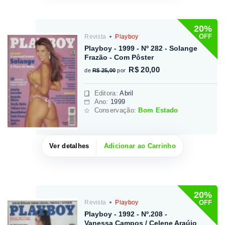
20%
OFF
Revista
Playboy
Playboy - 1999 - Nº 282 - Solange
Frazão - Com Pôster
R$ 20,00
de
R$ 25,00
por
Editora
:
Abril
Ano:
1999
Conservação:
Bom Estado
Ver detalhes
Adicionar ao Carrinho
20%
OFF
Revista
Playboy
Playboy - 1992 - Nº.208 -
Vanessa Campos / Celene Araújo