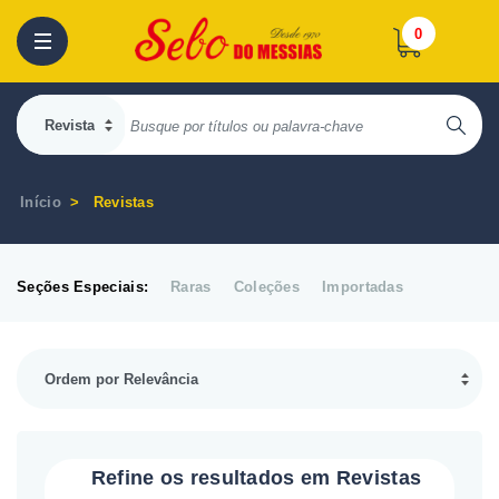
0
Início
Revistas
Seções Especiais:
Raras
Coleções
Importadas
Refine os resultados em Revistas