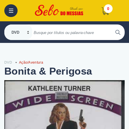
0
DVD
Ação/Aventura
Bonita & Perigosa