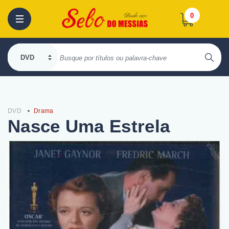
0
DVD
Drama
Nasce Uma Estrela