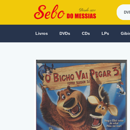
Livros
DVDs
CDs
LPs
Gibi