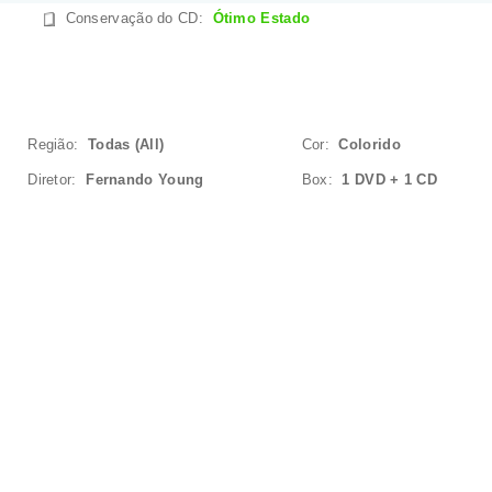
Conservação do CD
:
Ótimo Estado
Região:
Todas (All)
Cor:
Colorido
Diretor:
Fernando Young
Box:
1 DVD + 1 CD