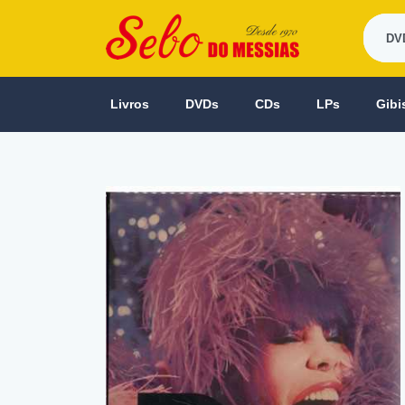
Livros
DVDs
CDs
LPs
Gibi