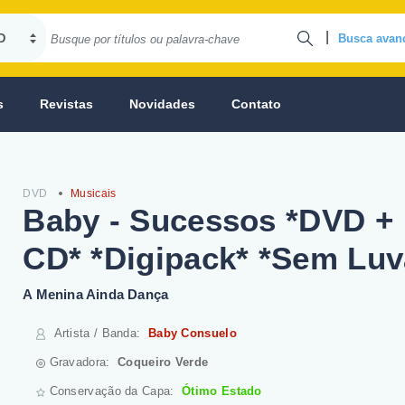
|
Busca avan
s
Revistas
Novidades
Contato
DVD
Musicais
Baby - Sucessos *DVD +
CD* *Digipack* *Sem Luv
A Menina Ainda Dança
Artista / Banda
:
Baby Consuelo
Gravadora:
Coqueiro Verde
Conservação da Capa:
Ótimo Estado