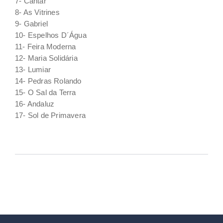
7- Cantar
8- As Vitrines
9- Gabriel
10- Espelhos D´Água
11- Feira Moderna
12- Maria Solidária
13- Lumiar
14- Pedras Rolando
15- O Sal da Terra
16- Andaluz
17- Sol de Primavera