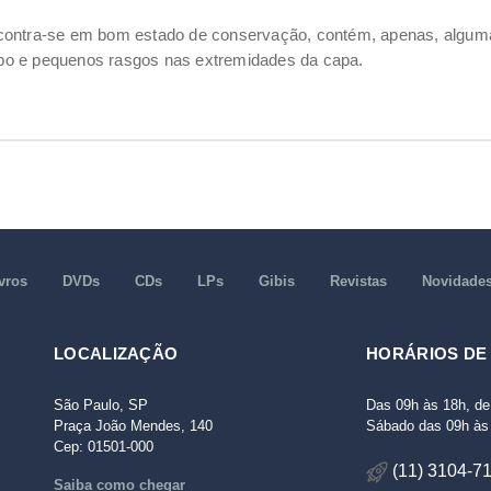
ncontra-se em bom estado de conservação, contém, apenas, alg
po e pequenos rasgos nas extremidades da capa.
vros
DVDs
CDs
LPs
Gibis
Revistas
Novidade
LOCALIZAÇÃO
HORÁRIOS DE
São Paulo, SP
Das 09h às 18h, de
Praça João Mendes, 140
Sábado das 09h às 
Cep: 01501-000
(11) 3104-7
Saiba como chegar