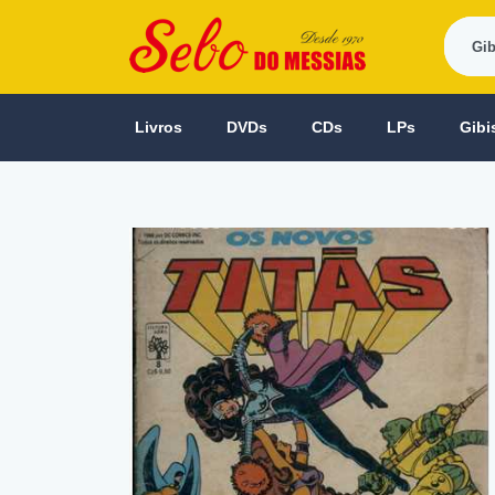
Livros
DVDs
CDs
LPs
Gibi