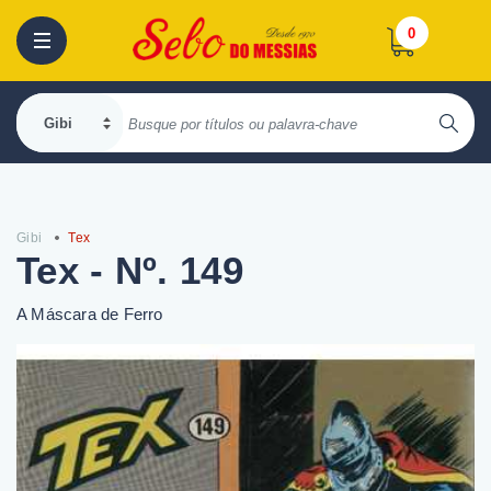
0
Gibi
Tex
Tex - Nº. 149
A Máscara de Ferro