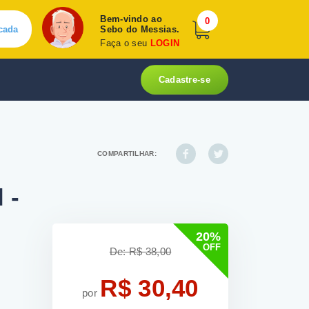
Bem-vindo ao
0
cada
Sebo do Messias.
Faça o seu
LOGIN
Cadastre-se
COMPARTILHAR:
 -
20%
OFF
De: R$ 38,00
R$ 30,40
por