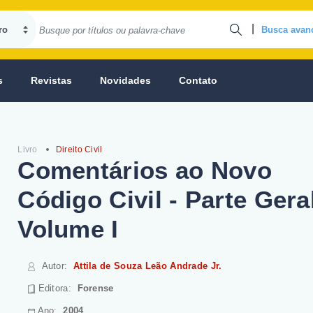
|
Busca avan
s
Revistas
Novidades
Contato
Livro
Direito Civil
Comentários ao Novo
Código Civil - Parte Geral
Volume I
Autor
:
Attila de Souza Leão Andrade Jr.
Editora:
Forense
Ano:
2004