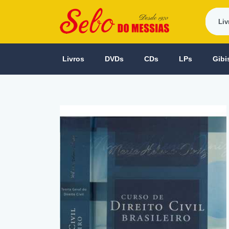
Livros
DVDs
CDs
LPs
Gibi