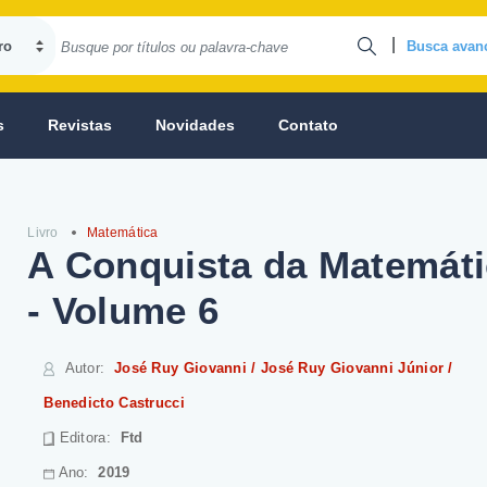
|
Busca avan
s
Revistas
Novidades
Contato
Livro
Matemática
A Conquista da Matemáti
- Volume 6
Autor
:
José Ruy Giovanni / José Ruy Giovanni Júnior /
Benedicto Castrucci
Editora:
Ftd
Ano:
2019