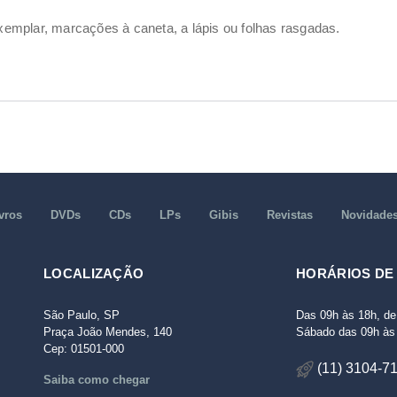
emplar, marcações à caneta, a lápis ou folhas rasgadas.
vros
DVDs
CDs
LPs
Gibis
Revistas
Novidade
LOCALIZAÇÃO
HORÁRIOS DE
São Paulo, SP
Das 09h às 18h, de
Praça João Mendes, 140
Sábado das 09h às 
Cep: 01501-000
(11) 3104-7
Saiba como chegar