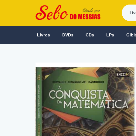
Livros
DVDs
CDs
LPs
Gibi