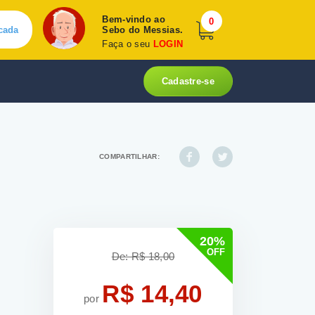
Bem-vindo ao
0
cada
Sebo do Messias.
Faça o seu
LOGIN
Cadastre-se
COMPARTILHAR:
20%
OFF
De: R$ 18,00
R$ 14,40
por