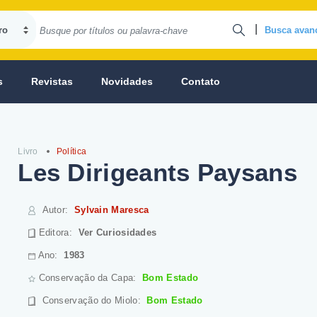
|
Busca avan
s
Revistas
Novidades
Contato
Livro
Política
Les Dirigeants Paysans
Autor
:
Sylvain Maresca
Editora:
Ver Curiosidades
Ano:
1983
Conservação da Capa:
Bom Estado
Conservação do Miolo
:
Bom Estado