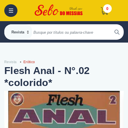
0
Revista
Erótico
Flesh Anal - N°.02
*colorido*