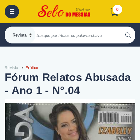
0
Revista
Erótico
Fórum Relatos Abusada
- Ano 1 - N°.04