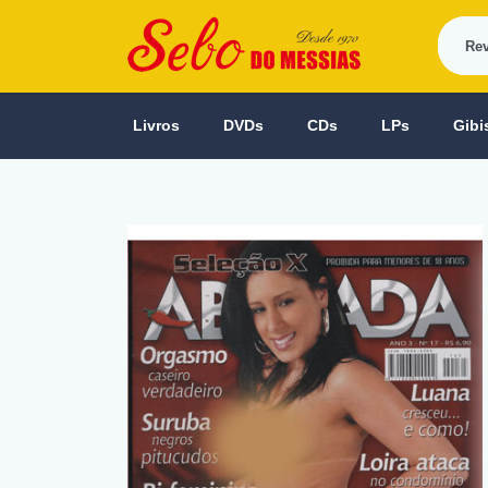
Livros
DVDs
CDs
LPs
Gibi