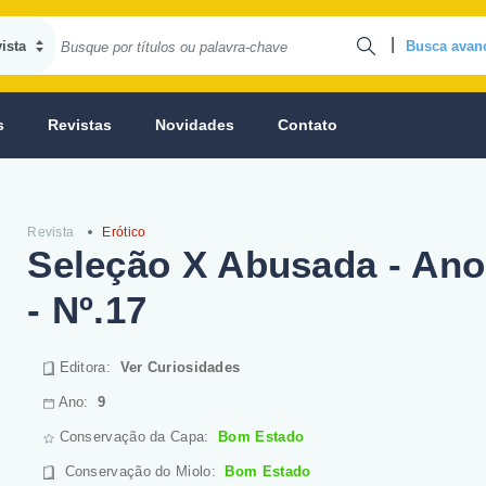
|
Busca avan
s
Revistas
Novidades
Contato
Revista
Erótico
Seleção X Abusada - Ano
- Nº.17
Editora:
Ver Curiosidades
Ano:
9
Conservação da Capa:
Bom Estado
Conservação do Miolo
:
Bom Estado