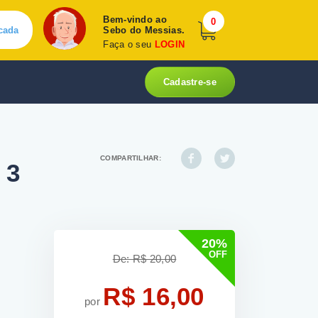
Bem-vindo ao
0
cada
Sebo do Messias.
Faça o seu
LOGIN
Cadastre-se
COMPARTILHAR:
 3
20%
OFF
De: R$ 20,00
R$ 16,00
por