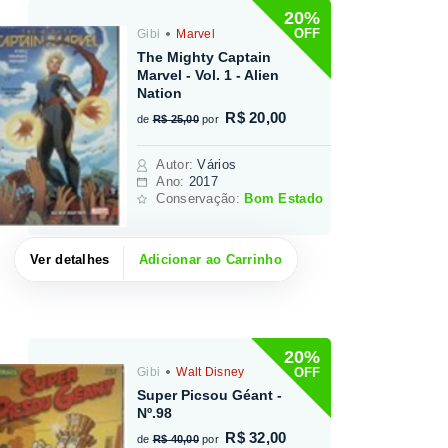
20%
OFF
Gibi
Marvel
The Mighty Captain
Marvel - Vol. 1 - Alien
Nation
R$ 20,00
de
R$ 25,00
por
Autor
:
Vários
Ano:
2017
Conservação:
Bom Estado
Ver detalhes
Adicionar ao Carrinho
20%
OFF
Gibi
Walt Disney
Super Picsou Géant -
Nº.98
R$ 32,00
de
R$ 40,00
por