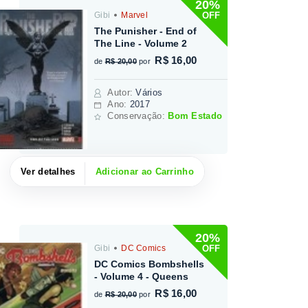
20%
OFF
Gibi
Marvel
The Punisher - End of
The Line - Volume 2
R$ 16,00
de
R$ 20,00
por
Autor
:
Vários
Ano:
2017
Conservação:
Bom Estado
Ver detalhes
Adicionar ao Carrinho
20%
OFF
Gibi
DC Comics
DC Comics Bombshells
- Volume 4 - Queens
R$ 16,00
de
R$ 20,00
por