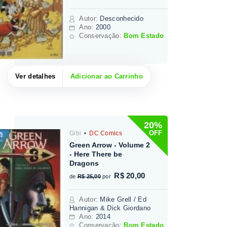
Autor
:
Desconhecido
Ano:
2000
Conservação:
Bom Estado
Ver detalhes
Adicionar ao Carrinho
20%
OFF
Gibi
DC Comics
Green Arrow - Volume 2
- Here There be
Dragons
R$ 20,00
de
R$ 25,00
por
Autor
:
Mike Grell / Ed
Hannigan & Dick Giordano
Ano:
2014
Conservação:
Bom Estado