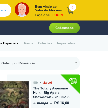
Bem-vindo ao
0
cada
Sebo do Messias.
Faça o seu
LOGIN
Cadastre-se
s Especiais:
Raros
Coleções
Importados
20%
OFF
Gibi
Marvel
The Totally Awesome
Hulk - Big Apple
Showdown - Volume 3
R$ 16,00
de
R$ 20,00
por