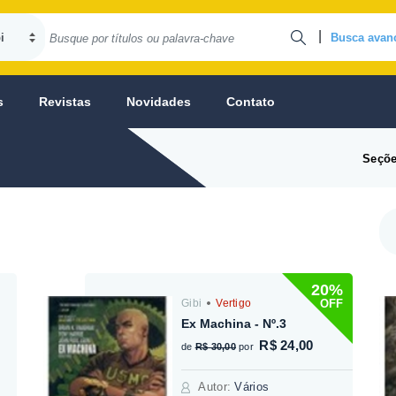
|
Busca avan
s
Revistas
Novidades
Contato
Seçõe
20%
OFF
Gibi
Vertigo
Ex Machina - Nº.3
R$ 24,00
de
R$ 30,00
por
Autor
:
Vários