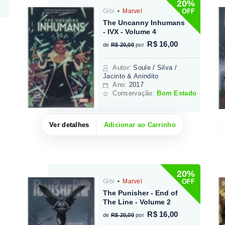
20%
OFF
Gibi
Marvel
The Uncanny Inhumans
- IVX - Volume 4
R$ 16,00
de
R$ 20,00
por
Autor
:
Soule / Silva /
Jacinto & Anindito
Ano:
2017
Conservação:
Bom Estado
Ver detalhes
Adicionar ao Carrinho
20%
OFF
Gibi
Marvel
The Punisher - End of
The Line - Volume 2
R$ 16,00
de
R$ 20,00
por