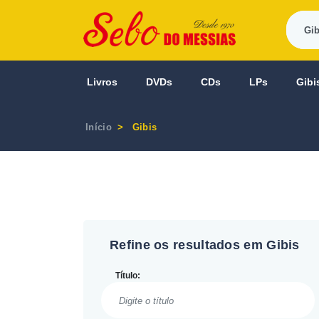
Livros
DVDs
CDs
LPs
Gibi
Início
Gibis
Refine os resultados em Gibis
Título: